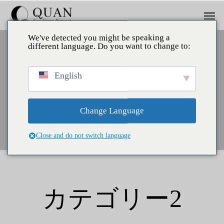
We've detected you might be speaking a
different language. Do you want to change to:
English
キ
ャ
ッ
チ
フ
レ
ー
ズ
Change Language
Close and do not switch language
カテゴリー2